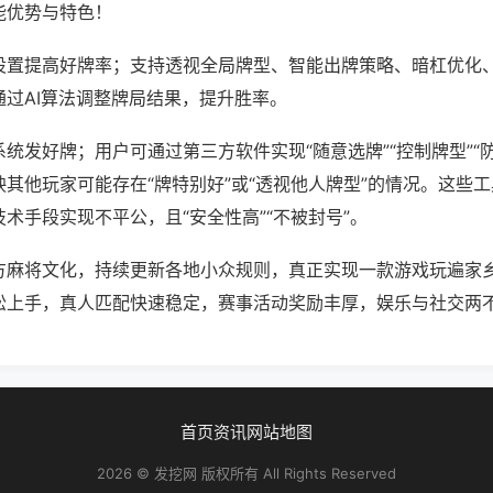
能优势与特色！
设置提高好牌率；支持透视全局牌型、智能出牌策略、暗杠优化
通过AI算法调整牌局结果，提升胜率。
统发好牌；用户可通过第三方软件实现“随意选牌”“控制牌型”“
其他玩家可能存在“牌特别好”或“透视他人牌型”的情况。这些
术手段实现不平公，且“安全性高”“不被封号”。
方麻将文化，持续更新各地小众规则，真正实现一款游戏玩遍家
松上手，真人匹配快速稳定，赛事活动奖励丰厚，娱乐与社交两
首页
资讯
网站地图
2026 © 发挖网 版权所有 All Rights Reserved