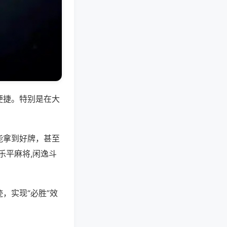
便捷。特别是在大
能拿到好牌，甚至
乐平麻将,闲逸斗
，实现“必胜”效
。