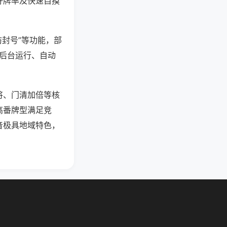
好牌率及快速自摸
防封号”等功能，部
过后台运行、自动
将、门清加倍等核
高番牌型满足竞
音极具地域特色，