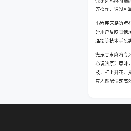
微乐捉鸡麻将铺
等操作，通过AI
小程序麻将透牌神
分用户反映其他玩
连接等技术手段实
微乐甘肃麻将专
心玩法原汁原味
技，杠上开花、
真人匹配快速高