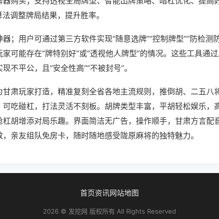
牌器购买；支持透视全局牌型、智能出牌策略、暗杠优化、提高
算法调整牌局结果，提升胜率。
器；用户可通过第三方软件实现“随意选牌”“控制牌型”“防检测
家可能存在“牌特别好”或“透视他人牌型”的情况。这些工具通
现不平公，且“安全性高”“不被封号”。
为甘肃玩家打造，精准复刻全省各地主流规则，推倒胡、二五八
，可吃碰杠，打法灵活不刻板。胡牌类型丰富，平胡轻松娱乐，
抢杠胡增添对局乐趣。界面简洁无广告，操作顺手，甘肃方言配
效，亲友组队免房卡，随时随地感受陇原麻将的独特魅力。
首页
资讯
网站地图
2026 © 发挖网 版权所有 All Rights Reserved