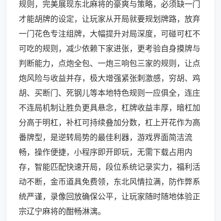
规则，完美展现东北麻将的豪爽与策略，必须缺一门
才能胡牌的设定，让玩家从开局就要规划牌路，放弃
一门花色专注组牌，大幅提升对局深度，可碰可杠不
可吃的规则，减少依赖下家进张，更考验自身摸牌与
判断能力，点炮全包、一炮三响包三家的规则，让点
炮风险与收益并存，极大增强紧张刺激感，穷胡、鸡
胡、买断门、死钢儿等本地特色规则一应俱全，连庄
不连局机制让胜负更具悬念，杠牌收益丰厚，暗杠加
分高于明杠，补杠可持续叠加分数，杠上开花作为高
番牌型，是逆转局势的最佳利器，游戏界面简洁流
畅，操作便捷，小程序即开即玩，无需下载占用内
存，智能匹配快速开局，段位系统记录实力，福利活
动不断，金币道具免费领，东北风情拉满，防作弊系
统严谨，录像回放确保公平，让玩家随时随地体验正
宗辽宁麻将的酣畅淋漓。